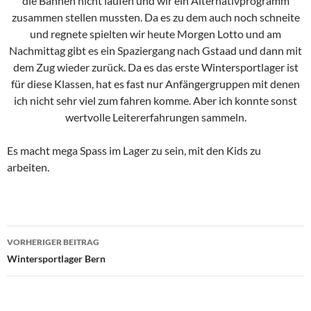
die Bahnen nicht laufen und wir ein Alternativprogramm
zusammen stellen mussten. Da es zu dem auch noch schneite
und regnete spielten wir heute Morgen Lotto und am
Nachmittag gibt es ein Spaziergang nach Gstaad und dann mit
dem Zug wieder zurück. Da es das erste Wintersportlager ist
für diese Klassen, hat es fast nur Anfängergruppen mit denen
ich nicht sehr viel zum fahren komme. Aber ich konnte sonst
wertvolle Leitererfahrungen sammeln.
Es macht mega Spass im Lager zu sein, mit den Kids zu
arbeiten.
Beitragsnavigation
VORHERIGER BEITRAG
Wintersportlager Bern