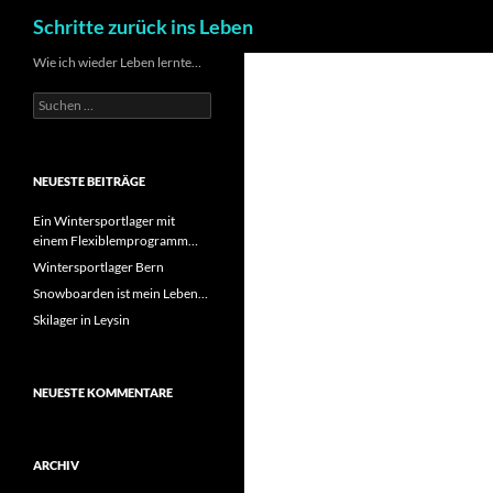
Suchen
Schritte zurück ins Leben
Zum
Wie ich wieder Leben lernte…
Inhalt
Suchen
springen
nach:
NEUESTE BEITRÄGE
Ein Wintersportlager mit
einem Flexiblemprogramm…
Wintersportlager Bern
Snowboarden ist mein Leben…
Skilager in Leysin
NEUESTE KOMMENTARE
ARCHIV